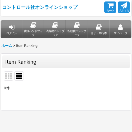
コントロール社オンラインショップ
カート
メルマガ
税務ハンドブッ
消費税ハンドブ
相続税ハンドブ
ログイン
冊子・単行本
マイページ
ク
ック
ック
ホーム
>
Item Ranking
Item Ranking
0
件