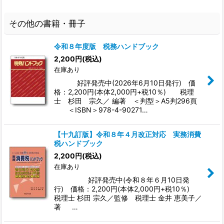
その他の書籍・冊子
令和８年度版 税務ハンドブック
2,200
円
(税込)
在庫あり
好評発売中(2026年6月10日発行) 価
格：2,200円(本体2,000円+税10％) 税理
士 杉田 宗久／ 編著 ＜判型＞A5判296頁
＜ISBN＞978-4-90271…
【十九訂版】令和８年４月改正対応 実務消費
税ハンドブック
2,200
円
(税込)
在庫あり
好評発売中(令和８年６月10日発
行) 価格：2,200円(本体2,000円+税10％)
税理士 杉田 宗久／監修 税理士 金井 恵美子／
著 …