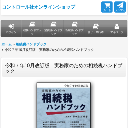
コントロール社オンラインショップ
カート
メルマガ
税務ハンドブッ
消費税ハンドブ
相続税ハンドブ
ログイン
冊子・単行本
マイページ
ク
ック
ック
ホーム
>
相続税ハンドブック
>
令和７年10月改訂版 実務家のための相続税ハンドブック
令和７年10月改訂版 実務家のための相続税ハンドブ
ック