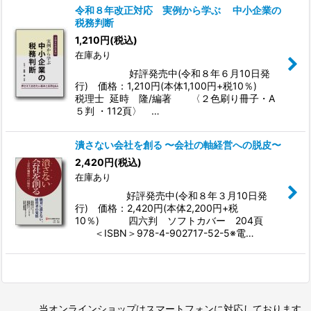
令和８年改正対応 実例から学ぶ 中小企業の
税務判断
1,210
円
(税込)
在庫あり
好評発売中(令和８年６月10日発
行) 価格：1,210円(本体1,100円+税10％)
税理士 延時 隆/編著 〈２色刷り冊子・A
５判 ・112頁〉 …
潰さない会社を創る 〜会社の軸経営への脱皮〜
2,420
円
(税込)
在庫あり
好評発売中(令和８年３月10日発
行) 価格：2,420円(本体2,200円+税
10％) 四六判 ソフトカバー 204頁
＜ISBN＞978-4-902717-52-5※電…
当オンラインショップはスマートフォンに対応しております。