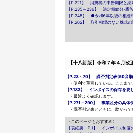
【P.221】 消費税の申告期限と納
【P.235～236】 法定相続分-親
【P.245】 ●令和6年以後の相
【P.262】 取引相場のない株式
【十八訂版】令和７年４月改
【P.23～70】 課否判定表(50音順
・便利で重宝している。ここまで
【P.183】 インボイスの保存を要
・最近よく確認します。
【P.271～290】 事業区分の具体
・課否判定表とともに、助かって
〈このページもおすすめ〉
【表紙裏・P.1】 インボイス制度