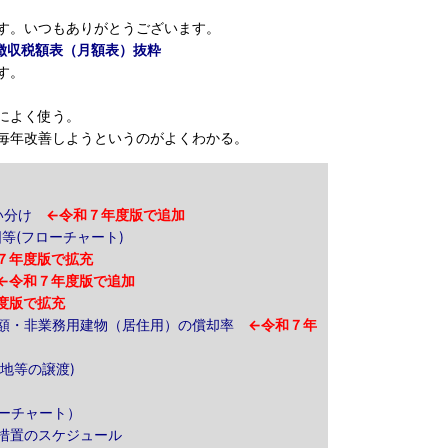
す。いつもありがとうございます。
泉徴収税額表（月額表）抜粋
す。
によく使う。
年改善しようというのがよくわかる。
い分け
←令和７年度版で追加
囲等(フローチャート)
７年度版で拡充
←令和７年度版で追加
度版で拡充
価額・非業務用建物（居住用）の償却率
←令和７年
土地等の譲渡)
ローチャート）
過措置のスケジュール