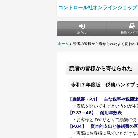
コントロール社オンラインショップ
ログイン
税務ハンドブ
ホーム
>
読者の皆様から寄せられたよく使われ
読者の皆様から寄せられた 
令和７年度版 税務ハンドブ
【表紙裏・P.1】 主な税率や税額
・表紙を開いてすぐというのが本
【P.37～46】 耐用年数表
・お客様とのやりとりで頻繁に使う
【P.64】 資本的支出と修繕費の区
・実際にお客様に見ていただきな