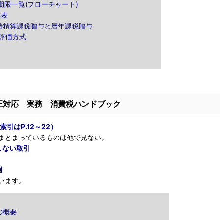
期限一覧(フローチャート)
族表
続時精算課税贈与と暦年課税贈与
の評価方式
正対応 実務 消費税ハンドブック
索引はP.12～22）
まとまっているものは他で見ない。
しない取引
例
います。
の概要