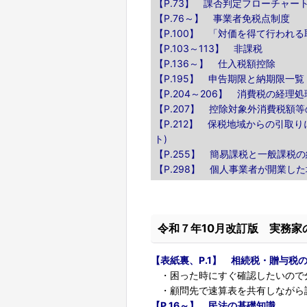
【P.73】 課否判定フローチャー
【P.76～】 事業者免税点制度
【P.100】 「対価を得て行われ
【P.103～113】 非課税
【P.136～】 仕入税額控除
【P.195】 申告期限と納期限一覧
【P.204～206】 消費税の経理処
【P.207】 控除対象外消費税額
【P.212】 保税地域からの引取
ト)
【P.255】 簡易課税と一般課税
【P.298】 個人事業者が開業し
令和７年10月改訂版 実務家
【表紙裏、P.1】 相続税・贈与税
・困った時にすぐ確認したいので
・顧問先で速算表を共有しながら
【P.16～】 民法の基礎知識