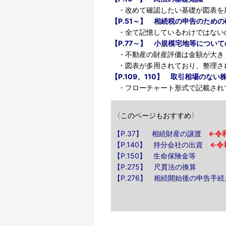
・改めて確認したい基礎が図表を
【P.51～】 相続税の申告のため
・全て記憶しているわけではない
【P.77～】 小規模宅地等につい
・不動産の財産評価は金額が大き
・図表が多用されており、整理さ
【P.109、110】 取引相場のな
・フローチャート形式で記載され
〈このページもおすすめ〉
【P.37】 相続財産の譲渡
←令
【P.140】 持分会社の出資
←令
【P.150】 生命保険金等
【P.275】 尺貫法の換算
【P.276】 相続開始後の申告手