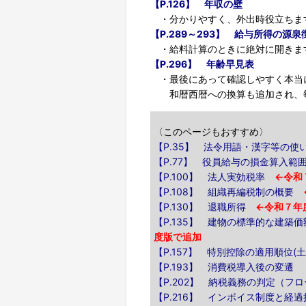
【P.126】 年収の壁
・分かりやすく、外出時役立ちま
【P.289～293】 給与所得の源
・給料計算のときに絶対に開きま
【P.296】 年齢早見表
・最後にあって確認しやすく本当
和暦西暦への換算も追加され、毎
〈このページもおすすめ〉
【P.35】 法令用語・漢字等の使
【P.77】 役員給与の損金算入範
【P.100】 法人実効税率
←令和
【P.108】 組織再編税制の概要
【P.130】 退職所得
←令和７年
【P.135】 建物の標準的な建築
度版で追加
【P.157】 特別控除の適用順位(
【P.193】 消費税導入後の変遷
【P.202】 納税義務の判定（フ
【P.216】 インボイス制度と経