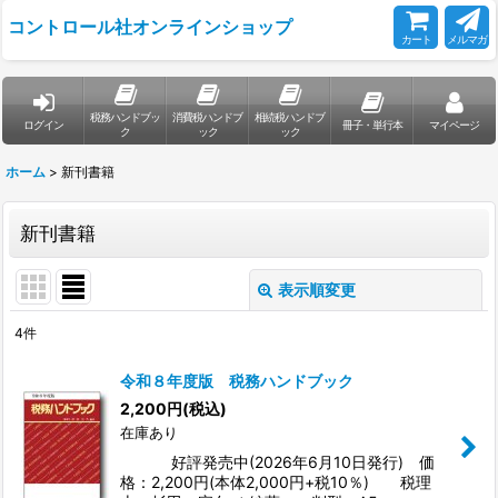
コントロール社オンラインショップ
カート
メルマガ
税務ハンドブッ
消費税ハンドブ
相続税ハンドブ
ログイン
冊子・単行本
マイページ
ク
ック
ック
ホーム
>
新刊書籍
新刊書籍
表示順変更
閉じる
4
件
表示数
:
令和８年度版 税務ハンドブック
2,200
円
(税込)
並び順
:
在庫あり
好評発売中(2026年6月10日発行) 価
絞り込む
格：2,200円(本体2,000円+税10％) 税理