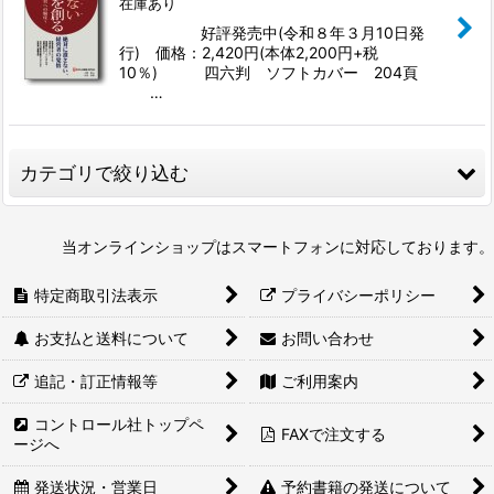
在庫あり
好評発売中(令和８年３月10日発
行) 価格：2,420円(本体2,200円+税
10％) 四六判 ソフトカバー 204頁
…
カテゴリで絞り込む
税務ハンドブック
当オンラインショップはスマートフォンに対応しております。
消費税ハンドブック
特定商取引法表示
プライバシーポリシー
相続税ハンドブック
お支払と送料について
お問い合わせ
追記・訂正情報等
ご利用案内
冊子・単行本
コントロール社トップペ
FAXで注文する
ージへ
発送状況・営業日
予約書籍の発送について