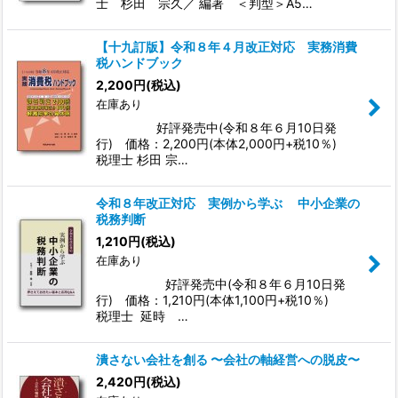
士 杉田 宗久／ 編著 ＜判型＞A5…
【十九訂版】令和８年４月改正対応 実務消費
税ハンドブック
2,200
円
(税込)
在庫あり
好評発売中(令和８年６月10日発
行) 価格：2,200円(本体2,000円+税10％)
税理士 杉田 宗…
令和８年改正対応 実例から学ぶ 中小企業の
税務判断
1,210
円
(税込)
在庫あり
好評発売中(令和８年６月10日発
行) 価格：1,210円(本体1,100円+税10％)
税理士 延時 …
潰さない会社を創る 〜会社の軸経営への脱皮〜
2,420
円
(税込)