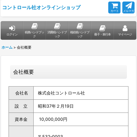
コントロール社オンラインショップ
カート
メルマガ
税務ハンドブッ
消費税ハンドブ
相続税ハンドブ
ログイン
冊子・単行本
マイページ
ク
ック
ック
ホーム
>
会社概要
会社概要
会社名
株式会社コントロール社
設 立
昭和37年２月19日
資本金
10,000,000円
〒532-0003