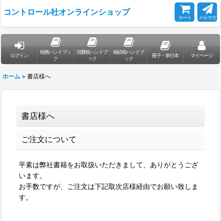
コントロール社オンラインショップ
カート
メルマガ
税務ハンドブッ
消費税ハンドブ
相続税ハンドブ
ログイン
冊子・単行本
マイページ
ク
ック
ック
ホーム
>
書店様へ
書店様へ
ご注文について
平素は弊社書籍をお取扱いただきまして、ありがとうござ
います。
お手数ですが、ご注文は下記取次店様経由でお願い致しま
す。