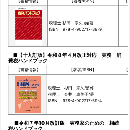
【書籍情報】
【著者/ISBN】
【
税理士 杉田 宗久 /
編
著
ISBN 978-4-902717-38-9
■【十九訂版】令和８年４月改正対応 実務 消
費税ハンドブック
【書籍情報】
【著者/ISBN】
【
税理士 杉田 宗久/
監修
税理士 金井 恵美子/著
ISBN 978-4-902717-59-4
■令和７年10月改訂版 実務家のための 相続
税ハンドブック